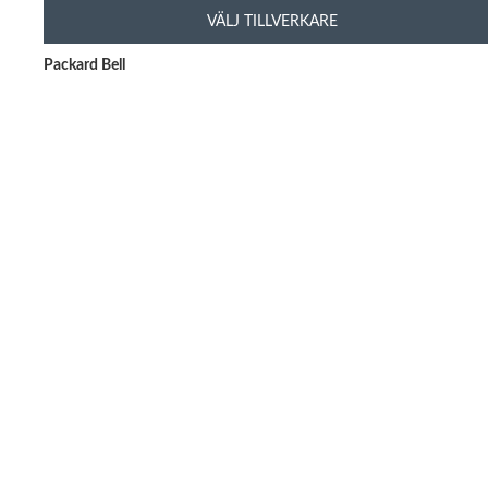
VÄLJ TILLVERKARE
Packard Bell
Din bärb