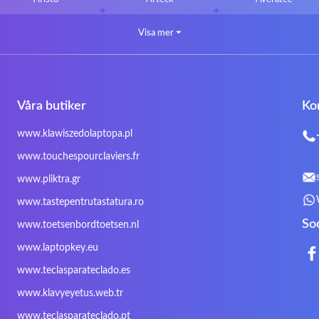
Bluedisk
Bluestork
Bullmann
Visa mer
⏷
CLASSMATE
Clevo
Compal
DIGMA
DTK Maxforce
dukaBOX
Fosa
Founder
Fusion Aspect
Våra butiker
Ko
Gigabyte
Haier
Hama
Inphic
Iradium
Iridium Mesh Pegasus
www.klawiszedolaptopa.pl
Kensington
Kids Keyboard
KuGi
www.touchespourclaviers.fr
LG
Lifetec
Lion
www.pliktra.gr
Mitac
Moobom
MS-TECH
www.tastepentrutastatura.ro
Nokia
Optimus
PEAQ
So
www.toetsenbordtoetsen.nl
Rapoo
Razer
Redimp
www.laptopkey.eu
Sharkoon
Sharp
Snugg
www.teclasparateclado.es
Targus
TeckNet
Tegration
www.klavyeyetus.web.tr
Trust
Twinhead
Uniwill
www.teclasparateclado.pt