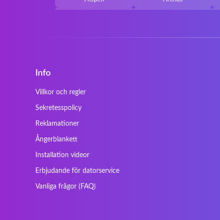
Belkin
Benq
Cherry
Chiligreen
Cybersystem
Diablo
Ergo
Essentiel
Info
Gericom
Getac
HyperX
Inne / other / andere
Villkor och regler
Kapok
Kenitec
Sekretesspolicy
Laser
LEICKE
Reklamationer
Maxdata
Mediacom
Ångerblankett
Nec Versa
Network
Installation videor
Prowise
QPAD
Erbjudande för datorservice
Sager
Sandstrom
Vanliga frågor (FAQ)
SteelSeries
Stone
Tracer
Tronic5