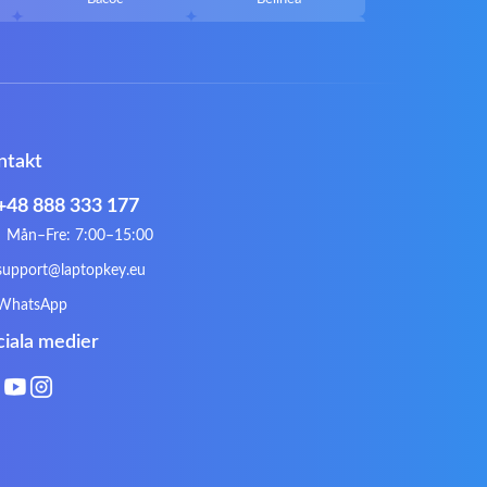
Callifornia Acces
Chembook
Corsair
Cybercom
ECS
eMachines
Gateway
Gembird
ntakt
Hykker
Hyperdata
Issam
iWantit
+48 888 333 177
Kurio
Labtec
Mån–Fre: 7:00–15:00
Lynx
Magic Wings
support@laptopkey.eu
Natec
Natec Genesis
WhatsApp
Philips
PowerPro
ciala medier
Roccat
RoverBook
Sotec
SPC
Terra mobile
ThundeRobot
VAVA
VIA