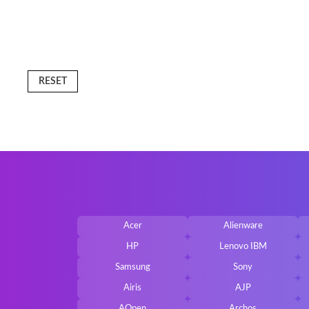
Lenovo 
Acer As
Sony Va
RESET
Samsun
Dell Ins
Toshiba 
Asus E
DELL MI
Acer
Alienware
Fujitsu
HP
Lenovo IBM
Samsung
Sony
Airis
AJP
AOpen
Archos