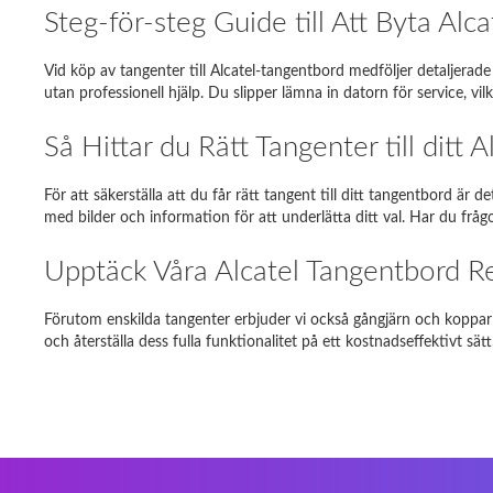
Samsun
Steg-för-steg Guide till Att Byta Al
Dell Ins
Vid köp av tangenter till Alcatel-tangentbord medföljer detaljera
utan professionell hjälp. Du slipper lämna in datorn för service, vi
Toshiba 
Så Hittar du Rätt Tangenter till ditt 
Asus E
DELL MI
För att säkerställa att du får rätt tangent till ditt tangentbord är 
med bilder och information för att underlätta ditt val. Har du frågo
Fujitsu
Upptäck Våra Alcatel Tangentbord R
Förutom enskilda tangenter erbjuder vi också gångjärn och koppar s
och återställa dess fulla funktionalitet på ett kostnadseffektivt sätt