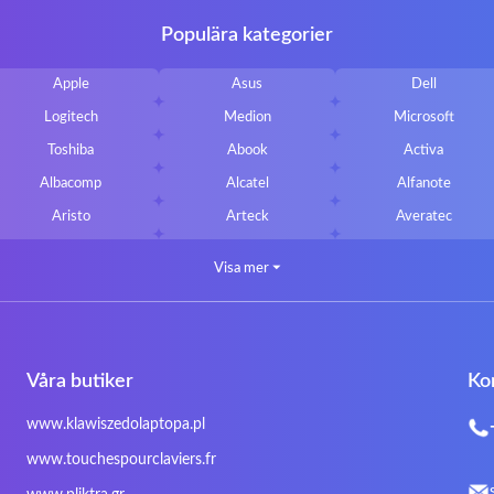
Populära kategorier
Apple
Asus
Dell
Logitech
Medion
Microsoft
Toshiba
Abook
Activa
Albacomp
Alcatel
Alfanote
Aristo
Arteck
Averatec
Bluedisk
Bluestork
Bullmann
Visa mer
⏷
CLASSMATE
Clevo
Compal
DIGMA
DTK Maxforce
dukaBOX
Fosa
Founder
Fusion Aspect
Våra butiker
Ko
Gigabyte
Haier
Hama
Inphic
Iradium
Iridium Mesh Pegasus
www.klawiszedolaptopa.pl
Kensington
Kids Keyboard
KuGi
www.touchespourclaviers.fr
LG
Lifetec
Lion