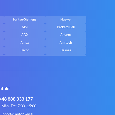
Fujitsu-Siemens
Huawei
MSI
Packard Bell
ADX
Advent
Amax
Amitech
Bacoc
Belinea
Callifornia Acces
Chembook
Corsair
Cybercom
ECS
eMachines
Gateway
Gembird
ntakt
Hykker
Hyperdata
Issam
iWantit
+48 888 333 177
Kurio
Labtec
Mån–Fre: 7:00–15:00
Lynx
Magic Wings
support@laptopkey.eu