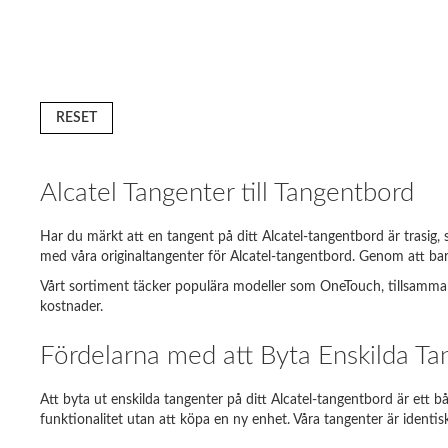
RESET
Alcatel Tangenter till Tangentbord
Har du märkt att en tangent på ditt Alcatel-tangentbord är trasig,
med våra originaltangenter för Alcatel-tangentbord. Genom att bara
Vårt sortiment täcker populära modeller som OneTouch, tillsammans m
Din bärb
kostnader.
Lenovo 
Fördelarna med att Byta Enskilda Ta
Acer As
Att byta ut enskilda tangenter på ditt Alcatel-tangentbord är ett b
Sony Va
funktionalitet utan att köpa en ny enhet. Våra tangenter är identisk