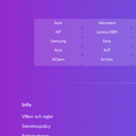
Acer
Alienware
HP
Lenovo IBM
Samsung
Sony
Airis
AJP
AOpen
Archos
Belkin
Benq
Cherry
Chiligreen
Cybersystem
Diablo
Ergo
Essentiel
Info
Gericom
Getac
HyperX
Inne / other / andere
Villkor och regler
Kapok
Kenitec
Sekretesspolicy
Laser
LEICKE