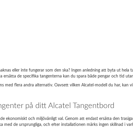
 saknas eller inte fungerar som den ska? Ingen anledning att byta ut hela 
Nedan finns exempel på korrekta inmatningar i sökmotorn:
 ersätta de specifika tangenterna kan du spara både pengar och tid utan 
ed flera andra alternativ. Oavsett vilken Alcatel-modell du har, kan vi hj
ara datormodell
Vad ska jag skriva?
Thinkpad EDGE E120
E120
ngenter på ditt Alcatel Tangentbord
pire 5738
5738
åde ekonomiskt och miljövänligt val. Genom att endast ersätta den trasiga
io SVE1111M1E
SVE11
a med de ursprungliga, och efter installationen märks ingen skillnad i var