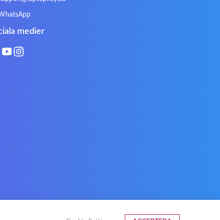
Natec
Natec Genesis
WhatsApp
Philips
PowerPro
ciala medier
Roccat
RoverBook
Sotec
SPC
Terra mobile
ThundeRobot
VAVA
VIA
Xeron
Xiaomi