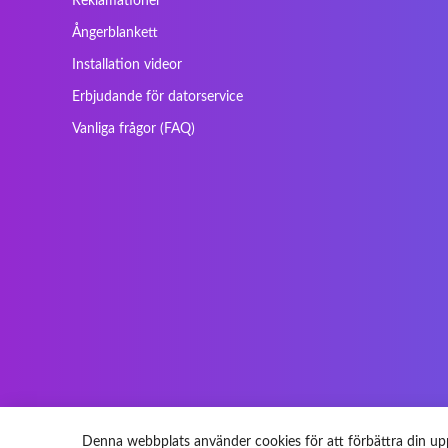
Reklamationer
Maxdata
Mediacom
Ångerblankett
Nec Versa
Network
Installation videor
Prowise
QPAD
Erbjudande för datorservice
Sager
Sandstrom
Vanliga frågor (FAQ)
SteelSeries
Stone
Tracer
Tronic5
Vortex
Wistron
Denna webbplats använder cookies för att förbättra din upp