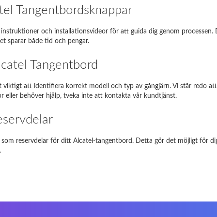
g NP350E5C-A05PL
NP350E5C
catel Tangentbordsknappar
piron 17R
17R
de instruktioner och installationsvideor för att guida dig genom process
lket sparar både tid och pengar.
Satellite L850-B206
L850
Alcatel Tangentbord
EE PC 1001HA
1001HA
NI 1018
1018
det viktigt att identifiera korrekt modell och typ av gångjärn. Vi står redo
r eller behöver hjälp, tveka inte att kontakta vår kundtjänst.
-Siemens Amilo A1451
A1451
eservdelar
Om du stöter på några problem, vänligen
kontakta oss.
om reservdelar för ditt Alcatel-tangentbord. Detta gör det möjligt för d
.