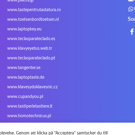
www.pliktra.gr
Mitac
Moobom
MS-TECH
www.tastepentrutastatura.ro
Nokia
Optimus
PEAQ
So
www.toetsenbordtoetsen.nl
Rapoo
Razer
Redimp
www.laptopkey.eu
Sharkoon
Sharp
Snugg
www.teclasparateclado.es
Targus
TeckNet
Tegration
www.klavyeyetus.web.tr
Trust
Twinhead
Uniwill
www.teclasparateclado.pt
Wortmann
Xceed
Xenic
www.tangenter.se
Zoostorm
Zowie
www.laptoptaste.de
www.klavesydoklavesnic.cz
www.cupandyou.pl
www.tastiperletastiere.it
www.homotechnicus.pl
levelse. Genom att klicka på "Acceptera" samtycker du till