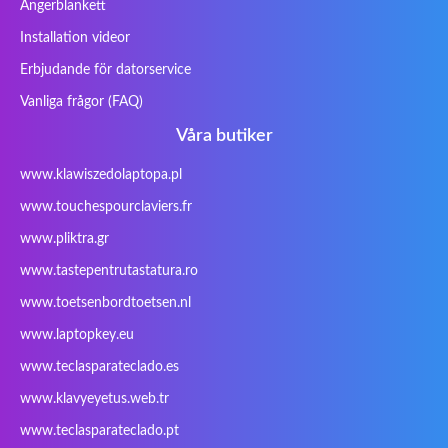
Fusion Aspect
Gateway
Gembird
Gericom
Ångerblankett
Getac
Gigabyte
Haier
Hama
Installation videor
Hykker
Hyperdata
HyperX
Inne / other /
Erbjudande för datorservice
andere
Vanliga frågor (FAQ)
Inphic
Iradium
Iridium Mesh
Issam
Pegasus
Våra butiker
iWantit
Kapok
Kenitec
Kensington
www.klawiszedolaptopa.pl
Kids Keyboard
KuGi
Kurio
Labtec
www.touchespourclaviers.fr
Laser
LEICKE
LG
Lifetec
www.pliktra.gr
Lion
Lynx
Magic Wings
Maxdata
Mediacom
Mitac
Moobom
MS-TECH
www.tastepentrutastatura.ro
Natec
Natec Genesis
Nec Versa
Network
www.toetsenbordtoetsen.nl
Nokia
Optimus
PEAQ
Philips
www.laptopkey.eu
PowerPro
Prowise
QPAD
Rapoo
www.teclasparateclado.es
Razer
Redimp
Roccat
RoverBook
www.klavyeyetus.web.tr
Sager
Sandstrom
Sharkoon
Sharp
www.teclasparateclado.pt
Snugg
Sotec
SPC
SteelSeries