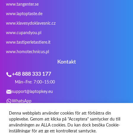
www.tangenter.se
Stone
Targus
TeckNet
Tegration
www.laptoptaste.de
Terra mobile
ThundeRobot
Tracer
Tronic5
www.klavesydoklavesnic.cz
Trust
Twinhead
Uniwill
VAVA
VIA
Vortex
Wistron
Wortmann
www.cupandyou.pl
Xceed
Xenic
Xeron
Xiaomi
www.tastiperletastiere.it
Zoostorm
Zowie
www.homotechnicus.pl
Kontakt
+48 888 333 177
Mån–Fre: 7:00–15:00
support@laptopkey.eu
WhatsApp
Sociala medier
Denna webbplats använder cookies för att förbättra din
upplevelse. Genom att klicka på "Acceptera" samtycker du till
användningen av ALLA cookies. Du kan dock besöka Cookie-
inställningar för att ge ett kontrollerat samtycke.