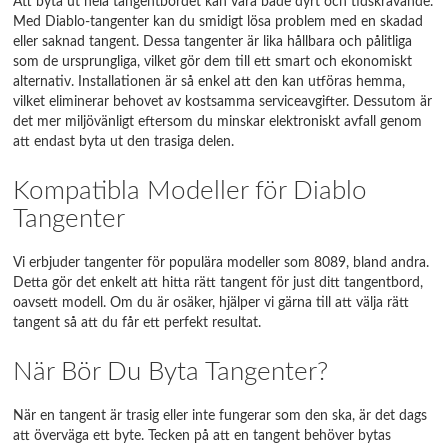
Att byta ut hela tangentbordet kan vara både dyrt och tidskrävande.
Med Diablo-tangenter kan du smidigt lösa problem med en skadad
eller saknad tangent. Dessa tangenter är lika hållbara och pålitliga
som de ursprungliga, vilket gör dem till ett smart och ekonomiskt
alternativ. Installationen är så enkel att den kan utföras hemma,
vilket eliminerar behovet av kostsamma serviceavgifter. Dessutom är
det mer miljövänligt eftersom du minskar elektroniskt avfall genom
att endast byta ut den trasiga delen.
Kompatibla Modeller för Diablo
Tangenter
Vi erbjuder tangenter för populära modeller som 8089, bland andra.
Detta gör det enkelt att hitta rätt tangent för just ditt tangentbord,
oavsett modell. Om du är osäker, hjälper vi gärna till att välja rätt
tangent så att du får ett perfekt resultat.
När Bör Du Byta Tangenter?
När en tangent är trasig eller inte fungerar som den ska, är det dags
att överväga ett byte. Tecken på att en tangent behöver bytas