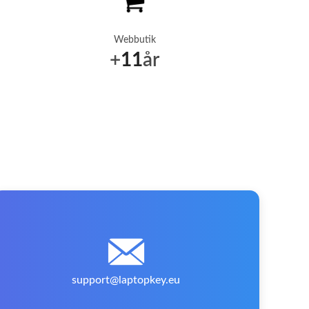
Webbutik
+
11
år
support@laptopkey.eu