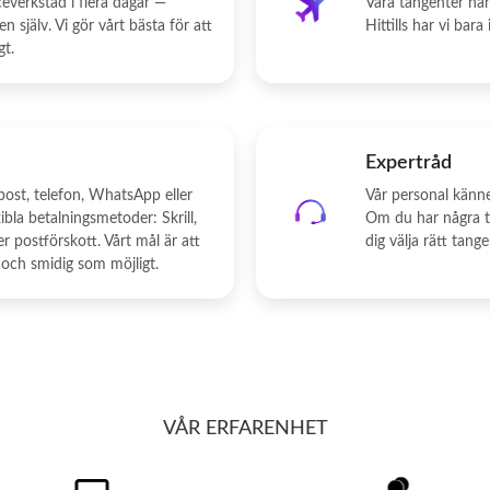
everkstad i flera dagar —
Våra tangenter har 
 själv. Vi gör vårt bästa för att
Hittills har vi bara
gt.
Expertråd
-post, telefon, WhatsApp eller
Vår personal känn
bla betalningsmetoder: Skrill,
Om du har några tvi
r postförskott. Vårt mål är att
dig välja rätt tang
 och smidig som möjligt.
VÅR ERFARENHET