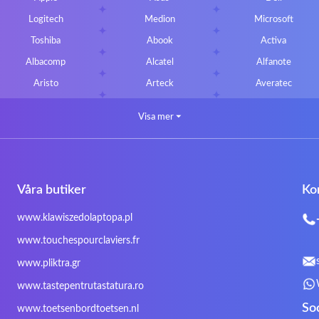
Logitech
Medion
Microsoft
Toshiba
Abook
Activa
Albacomp
Alcatel
Alfanote
Aristo
Arteck
Averatec
Bluedisk
Bluestork
Bullmann
Visa mer
⏷
CLASSMATE
Clevo
Compal
DIGMA
DTK Maxforce
dukaBOX
Fosa
Founder
Fusion Aspect
Våra butiker
Ko
Gigabyte
Haier
Hama
Inphic
Iradium
Iridium Mesh Pegasus
www.klawiszedolaptopa.pl
Kensington
Kids Keyboard
KuGi
www.touchespourclaviers.fr
LG
Lifetec
Lion
www.pliktra.gr
Mitac
Moobom
MS-TECH
www.tastepentrutastatura.ro
Nokia
Optimus
PEAQ
So
www.toetsenbordtoetsen.nl
Rapoo
Razer
Redimp