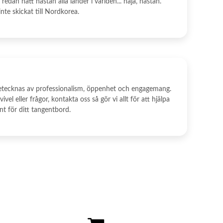
redan nått nästan alla länder i världen... nåja, nästan.
 inte skickat till Nordkorea.
etecknas av professionalism, öppenhet och engagemang.
vel eller frågor, kontakta oss så gör vi allt för att hjälpa
ent för ditt tangentbord.