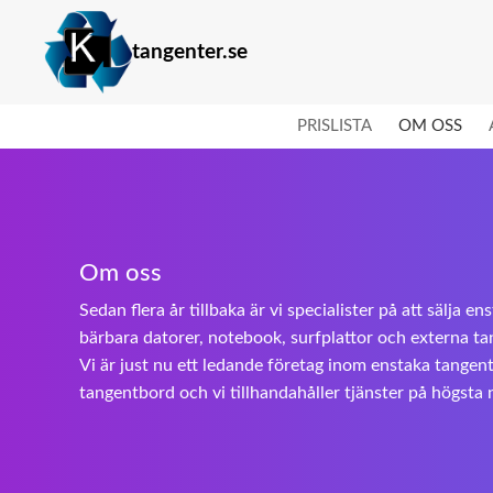
tangenter.se
PRISLISTA
OM OSS
Om oss
Sedan flera år tillbaka är vi specialister på att sälja en
bärbara datorer, notebook, surfplattor och externa t
Vi är just nu ett ledande företag inom enstaka tangente
tangentbord och vi tillhandahåller tjänster på högsta 