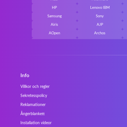
HP
Lenovo IBM
Samsung
Sony
Airis
AJP
AOpen
Archos
Belkin
Benq
Cherry
Chiligreen
Cybersystem
Diablo
Ergo
Essentiel
Info
Gericom
Getac
HyperX
Inne / other / andere
Villkor och regler
Kapok
Kenitec
Sekretesspolicy
Laser
LEICKE
Reklamationer
Maxdata
Mediacom
Ångerblankett
Nec Versa
Network
Installation videor
Prowise
QPAD