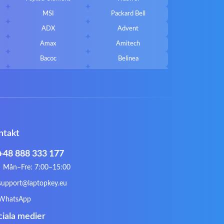
MSI
Packard Bell
ADX
Advent
Amax
Amitech
Bacoc
Belinea
Callifornia Acces
Chembook
Corsair
Cybercom
ECS
eMachines
Gateway
Gembird
ntakt
Hykker
Hyperdata
Issam
iWantit
+48 888 333 177
Kurio
Labtec
Mån–Fre: 7:00–15:00
Lynx
Magic Wings
support@laptopkey.eu
Natec
Natec Genesis
WhatsApp
Philips
PowerPro
ciala medier
Roccat
RoverBook