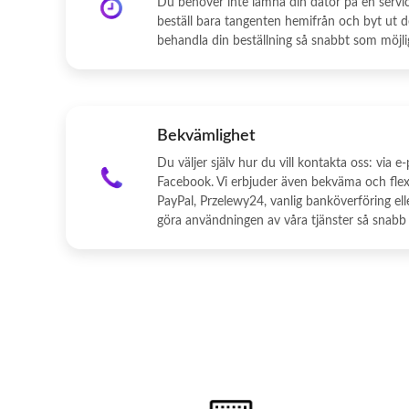
Du behöver inte lämna din dator på en servic
beställ bara tangenten hemifrån och byt ut den
behandla din beställning så snabbt som möjli
Bekvämlighet
Du väljer själv hur du vill kontakta oss: via e
Facebook. Vi erbjuder även bekväma och flexi
PayPal, Przelewy24, vanlig banköverföring elle
göra användningen av våra tjänster så snabb