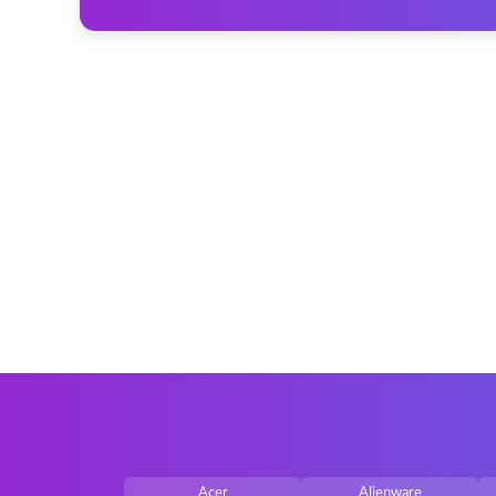
Acer
Alienware