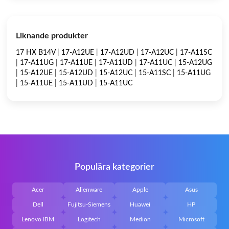
Liknande produkter
17 HX B14V
|
17-A12UE
|
17-A12UD
|
17-A12UC
|
17-A11SC
|
17-A11UG
|
17-A11UE
|
17-A11UD
|
17-A11UC
|
15-A12UG
|
15-A12UE
|
15-A12UD
|
15-A12UC
|
15-A11SC
|
15-A11UG
|
15-A11UE
|
15-A11UD
|
15-A11UC
Populära kategorier
Acer
Alienware
Apple
Asus
Dell
Fujitsu-Siemens
Huawei
HP
Lenovo IBM
Logitech
Medion
Microsoft