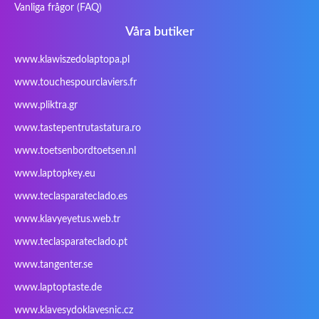
Vanliga frågor (FAQ)
Inphic
Iradium
Iridium Mesh
Issam
Pegasus
Våra butiker
iWantit
Kapok
Kenitec
Kensington
www.klawiszedolaptopa.pl
Kids Keyboard
KuGi
Kurio
Labtec
www.touchespourclaviers.fr
Laser
LEICKE
LG
Lifetec
www.pliktra.gr
Lion
Lynx
Magic Wings
Maxdata
Mediacom
Mitac
Moobom
MS-TECH
www.tastepentrutastatura.ro
Natec
Natec Genesis
Nec Versa
Network
www.toetsenbordtoetsen.nl
Nokia
Optimus
PEAQ
Philips
www.laptopkey.eu
PowerPro
Prowise
QPAD
Rapoo
www.teclasparateclado.es
Razer
Redimp
Roccat
RoverBook
www.klavyeyetus.web.tr
Sager
Sandstrom
Sharkoon
Sharp
www.teclasparateclado.pt
Snugg
Sotec
SPC
SteelSeries
www.tangenter.se
Stone
Targus
TeckNet
Tegration
www.laptoptaste.de
Terra mobile
ThundeRobot
Tracer
Tronic5
www.klavesydoklavesnic.cz
Trust
Twinhead
Uniwill
VAVA