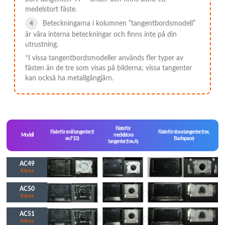
medelstort fäste.
Beteckningarna i kolumnen ”tangentbordsmodell”
är våra interna beteckningar och finns inte på din
utrustning.
*I vissa tangentbordsmodeller används fler typer av
fästen än de tre som visas på bilderna; vissa tangenter
kan också ha metallgångjärn.
Fäste för
Fäste för små tangenter (t
Fäste för stora tangenter (t ex.
Modell
medelstora
ex. F10)
Backspace)
tangenter (t ex. A)
AC49
Klicka
AC50
Klicka
AC51
Klicka