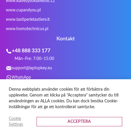
www.klavesydoklavesnic.cz
Trust
Twinhead
Uniwill
VAVA
VIA
Vortex
Wistron
Wortmann
www.cupandyou.pl
Xceed
Xenic
Xeron
Xiaomi
www.tastiperletastiere.it
Zoostorm
Zowie
www.homotechnicus.pl
Kontakt
+48 888 333 177
Mån–Fre: 7:00–15:00
support@laptopkey.eu
WhatsApp
Sociala medier
Denna webbplats använder cookies för att förbättra din
upplevelse. Genom att klicka på "Acceptera" samtycker du till
användningen av ALLA cookies. Du kan dock besöka Cookie-
inställningar för att ge ett kontrollerat samtycke.
Cookie
ACCEPTERA
Settings
© 2026 Tangenter.se All rights reserved.