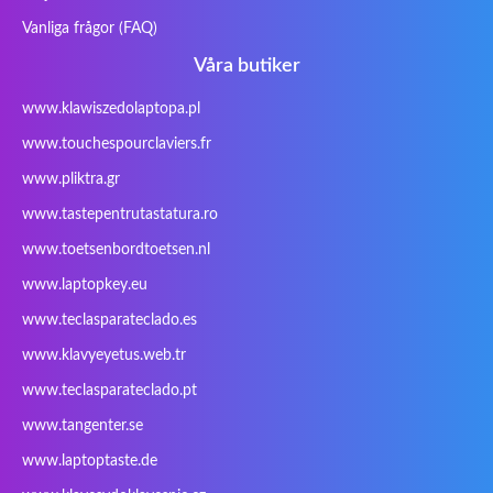
andere
Vanliga frågor (FAQ)
Inphic
Iradium
Iridium Mesh
Issam
Pegasus
Våra butiker
iWantit
Kapok
Kenitec
Kensington
www.klawiszedolaptopa.pl
Kids Keyboard
KuGi
Kurio
Labtec
www.touchespourclaviers.fr
Laser
LEICKE
LG
Lifetec
www.pliktra.gr
Lion
Lynx
Magic Wings
Maxdata
Mediacom
Mitac
Moobom
MS-TECH
www.tastepentrutastatura.ro
Natec
Natec Genesis
Nec Versa
Network
www.toetsenbordtoetsen.nl
Nokia
Optimus
PEAQ
Philips
www.laptopkey.eu
PowerPro
Prowise
QPAD
Rapoo
www.teclasparateclado.es
Razer
Redimp
Roccat
RoverBook
www.klavyeyetus.web.tr
Sager
Sandstrom
Sharkoon
Sharp
www.teclasparateclado.pt
Snugg
Sotec
SPC
SteelSeries
www.tangenter.se
Stone
Targus
TeckNet
Tegration
www.laptoptaste.de
Terra mobile
ThundeRobot
Tracer
Tronic5