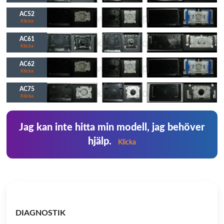
AC52
Klicka
AC61
Klicka
AC62
Klicka
AC75
Klicka
Jag kan inte hitta min modell, jag behöver
hjälp.
Klicka
DIAGNOSTIK