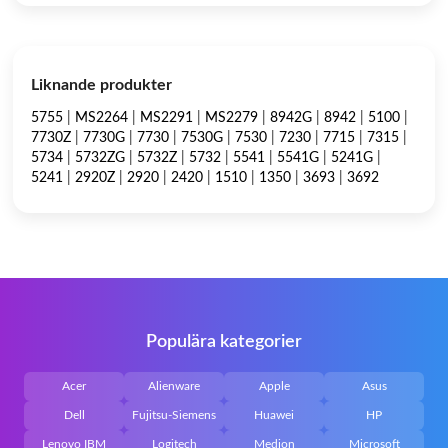
Liknande produkter
5755
|
MS2264
|
MS2291
|
MS2279
|
8942G
|
8942
|
5100
|
7730Z
|
7730G
|
7730
|
7530G
|
7530
|
7230
|
7715
|
7315
|
5734
|
5732ZG
|
5732Z
|
5732
|
5541
|
5541G
|
5241G
|
5241
|
2920Z
|
2920
|
2420
|
1510
|
1350
|
3693
|
3692
Populära kategorier
Acer
Alienware
Apple
Asus
Dell
Fujitsu-Siemens
Huawei
HP
Lenovo IBM
Logitech
Medion
Microsoft