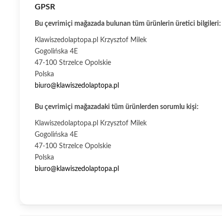
GPSR
Bu çevrimiçi mağazada bulunan tüm ürünlerin üretici bilgileri:
Klawiszedolaptopa.pl Krzysztof Milek
Gogolińska 4E
47-100 Strzelce Opolskie
Polska
biuro@klawiszedolaptopa.pl
Bu çevrimiçi mağazadaki tüm ürünlerden sorumlu kişi:
Klawiszedolaptopa.pl Krzysztof Milek
Gogolińska 4E
47-100 Strzelce Opolskie
Polska
biuro@klawiszedolaptopa.pl