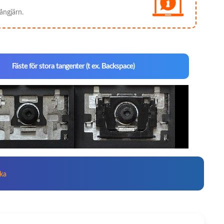
ångjärn.
Fäste för stora tangenter (t ex. Backspace)
cka