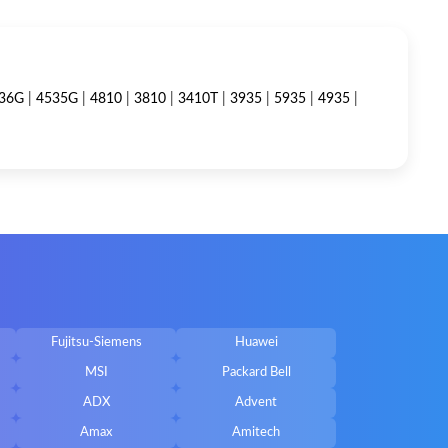
36G
|
4535G
|
4810
|
3810
|
3410T
|
3935
|
5935
|
4935
|
Fujitsu-Siemens
Huawei
MSI
Packard Bell
ADX
Advent
Amax
Amitech