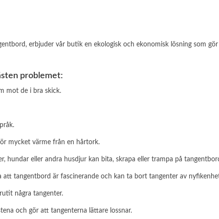
gentbord, erbjuder vår butik en ekologisk och ekonomisk lösning som gör 
 fästen problemet:
m mot de i bra skick.
pråk.
för mycket värme från en hårtork.
, hundar eller andra husdjur kan bita, skrapa eller trampa på tangentborde
att tangentbord är fascinerande och kan ta bort tangenter av nyfikenhet 
rutit några tangenter.
tena och gör att tangenterna lättare lossnar.