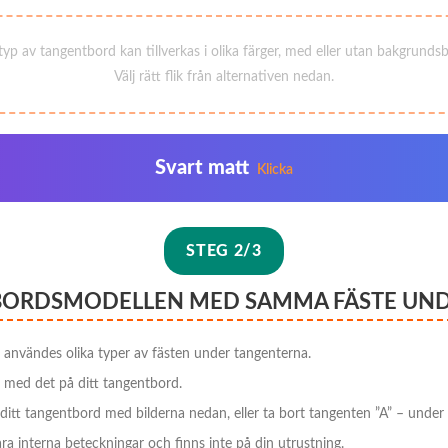
p av tangentbord kan tillverkas i olika färger, med eller utan bakgrundsb
Välj rätt flik från alternativen nedan.
Svart matt
Klicka
STEG 2/3
BORDSMODELLEN MED SAMMA FÄSTE UN
n användes olika typer av fästen under tangenterna.
t med det på ditt tangentbord.
ditt tangentbord med bilderna nedan, eller ta bort tangenten ”A” – under d
a interna beteckningar och finns inte på din utrustning.