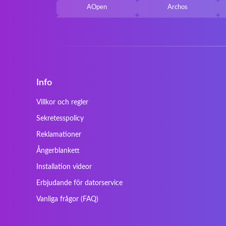
AOpen
Archos
Belkin
Benq
Cherry
Chiligreen
Cybersystem
Diablo
Ergo
Essentiel
Info
Gericom
Getac
HyperX
Inne / other / andere
Villkor och regler
Kapok
Kenitec
Sekretesspolicy
Laser
LEICKE
Reklamationer
Maxdata
Mediacom
Ångerblankett
Nec Versa
Network
Installation videor
Prowise
QPAD
Erbjudande för datorservice
Sager
Sandstrom
Vanliga frågor (FAQ)
SteelSeries
Stone
Tracer
Tronic5