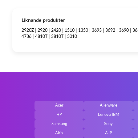
Liknande produkter
2920Z
|
2920
|
2420
|
1510
|
1350
|
3693
|
3692
|
3690
|
36
4736
|
4810T
|
3810T
|
5010
Acer
Alienware
HP
Lenovo IBM
Samsung
Sony
Airis
AJP