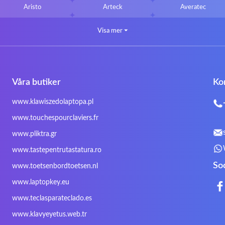
Aristo
Arteck
Averatec
Bluedisk
Bluestork
Bullmann
Visa mer
⏷
CLASSMATE
Clevo
Compal
DIGMA
DTK Maxforce
dukaBOX
Fosa
Founder
Fusion Aspect
Våra butiker
Ko
Gigabyte
Haier
Hama
Inphic
Iradium
Iridium Mesh Pegasus
www.klawiszedolaptopa.pl
Kensington
Kids Keyboard
KuGi
www.touchespourclaviers.fr
LG
Lifetec
Lion
www.pliktra.gr
Mitac
Moobom
MS-TECH
www.tastepentrutastatura.ro
Nokia
Optimus
PEAQ
So
www.toetsenbordtoetsen.nl
Rapoo
Razer
Redimp
www.laptopkey.eu
Sharkoon
Sharp
Snugg
www.teclasparateclado.es
Targus
TeckNet
Tegration
www.klavyeyetus.web.tr
Trust
Twinhead
Uniwill