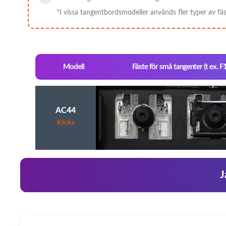
*I vissa tangentbordsmodeller används fler typer av fä
Modell
Fäste för små tangenter (t ex. F
AC44
Klicka
J