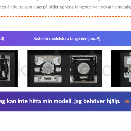
sten än de tre som visas på bilderna; vissa tangenter kan också ha metallg
10)
Fäste för medelstora tangenter (t ex. A)
ag kan inte hitta min modell, jag behöver hjälp.
Kli