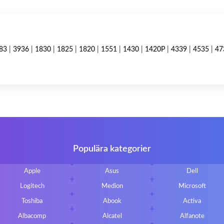
83
|
3936
|
1830
|
1825
|
1820
|
1551
|
1430
|
1420P
|
4339
|
4535
|
47
Populära kategorier
Apple
Asus
Dell
Logitech
Medion
Microsoft
Toshiba
Abook
Activa
Albacomp
Alcatel
Alfanote